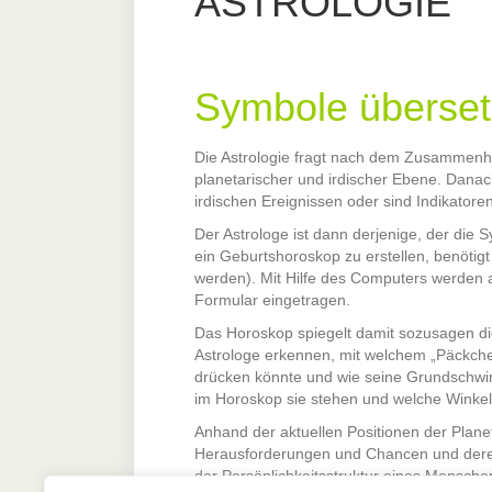
ASTROLOGIE
Symbole überset
Die Astrologie fragt nach dem Zusammenh
planetarischer und irdischer Ebene. Danac
irdischen Ereignissen oder sind Indikatore
Der Astrologe ist dann derjenige, der die
ein Geburtshoroskop zu erstellen, benöti
werden). Mit Hilfe des Computers werden a
Formular eingetragen.
Das Horoskop spiegelt damit sozusagen d
Astrologe erkennen, mit welchem „Päckche
drücken könnte und wie seine Grundschwing
im Horoskop sie stehen und welche Winkel 
Anhand der aktuellen Positionen der Plan
Herausforderungen und Chancen und deren 
der Persönlichkeitsstruktur eines Mensche