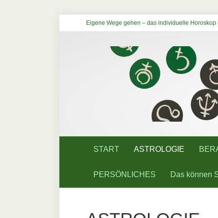
Eigene Wege gehen – das individuelle Horoskop g
START
ASTROLOGIE
BER
PERSÖNLICHES
Das können S