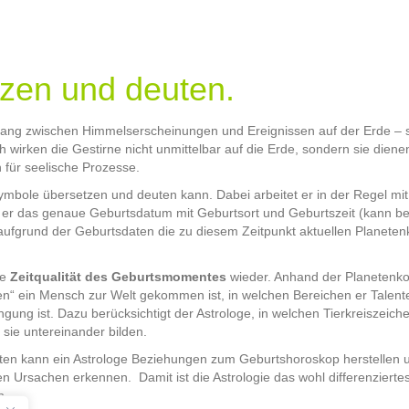
zen und deuten.
ang zwischen Himmelserscheinungen und Ereignissen auf der Erde – s
h wirken die Gestirne nicht unmittelbar auf die Erde, sondern sie die
n für seelische Prozesse.
 Symbole übersetzen und deuten kann. Dabei arbeitet er in der Regel m
gt er das genaue Geburtsdatum mit Geburtsort und Geburtszeit (kann 
ufgrund der Geburtsdaten die zu diesem Zeitpunkt aktuellen Planetenk
ie
Zeitqualität des Geburtsmomentes
wieder. Anhand der Planetenkon
n“ ein Mensch zur Welt gekommen ist, in welchen Bereichen er Talen
ung ist. Dazu berücksichtigt der Astrologe, in welchen Tierkreiszeich
sie untereinander bilden.
eten kann ein Astrologe Beziehungen zum Geburtshoroskop herstellen
Ursachen erkennen. Damit ist die Astrologie das wohl differenzierte
n.